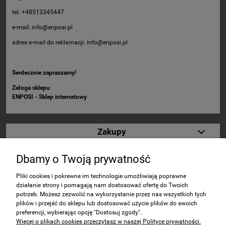
tel. +48513345447
e-mail: info@enposi.pl
adres e-mail do reklamacji: info@enposi.pl
Serdecznie zapraszamy!
Załoga sklepu
ENPOSI - Sklep internetowy
Zakupy
Pomoc
Dbamy o Twoją prywatność
Pliki cookies i pokrewne im technologie umożliwiają poprawne
Moje konto
działanie strony i pomagają nam dostosować ofertę do Twoich
potrzeb. Możesz zezwolić na wykorzystanie przez nas wszystkich tych
plików i przejść do sklepu lub dostosować użycie plików do swoich
Informacje
preferencji, wybierając opcję "Dostosuj zgody".
Więcej o plikach cookies przeczytasz w naszej Polityce prywatności.