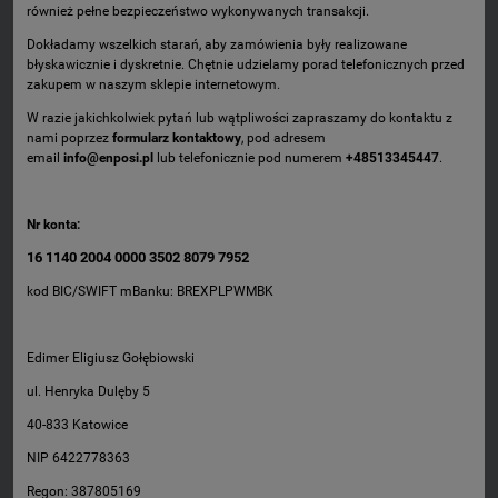
również pełne bezpieczeństwo wykonywanych transakcji.
Dokładamy wszelkich starań, aby zamówienia były realizowane
błyskawicznie i dyskretnie. Chętnie udzielamy porad telefonicznych przed
zakupem w naszym sklepie internetowym.
W razie jakichkolwiek pytań lub wątpliwości zapraszamy do kontaktu z
nami poprzez
formularz kontaktowy
,
pod adresem
email
info@enposi.pl
lub telefonicznie pod numerem
+48513345447
.
Nr konta:
16 1140 2004 0000 3502 8079 7952
kod BIC/SWIFT mBanku: BREXPLPWMBK
Edimer Eligiusz Gołębiowski
ul. Henryka Dulęby 5
40-833 Katowice
NIP 6422778363
Regon: 387805169