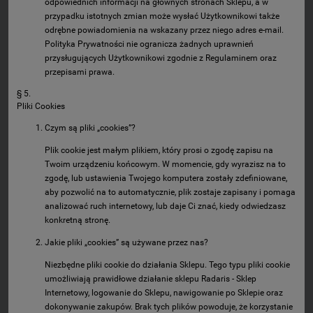
odpowiednich informacji na głównych stronach Sklepu, a w
przypadku istotnych zmian może wysłać Użytkownikowi także
odrębne powiadomienia na wskazany przez niego adres e-mail.
Polityka Prywatności nie ogranicza żadnych uprawnień
przysługujących Użytkownikowi zgodnie z Regulaminem oraz
przepisami prawa.
§ 5.
Pliki Cookies
Czym są pliki „cookies”?
Plik cookie jest małym plikiem, który prosi o zgodę zapisu na
Twoim urządzeniu końcowym. W momencie, gdy wyrazisz na to
zgodę, lub ustawienia Twojego komputera zostały zdefiniowane,
aby pozwolić na to automatycznie, plik zostaje zapisany i pomaga
analizować ruch internetowy, lub daje Ci znać, kiedy odwiedzasz
konkretną stronę.
Jakie pliki „cookies” są używane przez nas?
Niezbędne pliki cookie do działania Sklepu. Tego typu pliki cookie
umożliwiają prawidłowe działanie sklepu Radaris - Sklep
Internetowy, logowanie do Sklepu, nawigowanie po Sklepie oraz
dokonywanie zakupów. Brak tych plików powoduje, że korzystanie