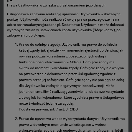
Prawa Użytkownika w związku z przetwarzaniem jego danych
Usługodawca zapewnia realizację uprawnień Użytkownika wskazanych
poniżej. Użytkownik może realizować swoje prawa przez zgłoszenie na
adres ochronadanych@radaris.pl. Dodatkowo Użytkownik może dokonać
wybranych zmian w ustawieniach konta użytkownika ("Moje konto"), po
zalogowaniu do Sklepu.
Prawo do cofnięcia zgody. Użytkownik ma prawo do cofnięcia
każdej zgody, jakiej udzielił w momencie rejestracji do Serwisu, jak
również podczas korzystania z poszczególnych usług i
funkcjonalności oferowanych w Sklepie. Cofnięcie zgody ma
skutek od momentu wycofania zgody. Cofnięcie zgody nie wpływa
na przetwarzanie dokonywane przez Usługodawcę zgodnie z
prawem przed jej cofnięciem. Cofnięcie zgody nie pociąga za sobą
dla Użytkownika żadnych negatywnych konsekwencji. Może
jednak uniemożliwić realizację zamówienia lub dalsze korzystanie
z usług lub funkcjonalności, które zgodnie z prawem Usługodawca
może świadczyć jedynie za zgodą.
Podstawa prawna: art. 7 ust. 3 RODO
Prawo do sprzeciwu wobec wykorzystania danych. Użytkownik ma
prawo w dowolnym momencie wnieść sprzeciw wobec
wykorzystania jego danych osobowych, w tym profilowania, jeżeli