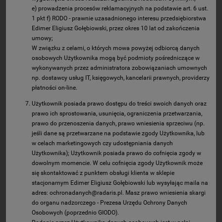
e) prowadzenia procesów reklamacyjnych na podstawie art. 6 ust.
1 pkt f) RODO - prawnie uzasadnionego interesu przedsiębiorstwa
Edimer Eligiusz Gołębiowski, przez okres 10 lat od zakończenia
umowy;
W związku z celami, o których mowa powyżej odbiorcą danych
osobowych Użytkownika mogą być podmioty pośredniczące w
wykonywanych przez administratora zobowiązaniach umownych
np. dostawcy usług IT, księgowych, kancelarii prawnych, providerzy
płatności on-line.
Użytkownik posiada prawo dostępu do treści swoich danych oraz
prawo ich sprostowania, usunięcia, ograniczenia przetwarzania,
prawo do przenoszenia danych, prawo wniesienia sprzeciwu (np.
jeśli dane są przetwarzane na podstawie zgody Użytkownika, lub
w celach marketingowych czy udostępniania danych
Użytkownika); Użytkownik posiada prawo do cofnięcia zgody w
dowolnym momencie. W celu cofnięcia zgody Użytkownik może
się skontaktować z punktem obsługi klienta w sklepie
stacjonarnym Edimer Eligiusz Gołębiowski lub wysyłając maila na
adres: ochronadanych@radaris.pl. Masz prawo wniesienia skargi
do organu nadzorczego - Prezesa Urzędu Ochrony Danych
Osobowych (poprzednio GIODO).