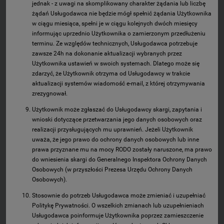
jednak - z uwagi na skomplikowany charakter żądania lub liczbę
żądań Usługodawca nie będzie mógł spełnić żądania Użytkownika
w ciągu miesiąca, spełni je w ciągu kolejnych dwóch miesięcy
informując uprzednio Użytkownika o zamierzonym przedłużeniu
terminu. Ze względów technicznych, Usługodawca potrzebuje
zawsze 24h na dokonanie aktualizacji wybranych przez
Użytkownika ustawień w swoich systemach. Dlatego może się
zdarzyć, że Użytkownik otrzyma od Usługodawcy w trakcie
aktualizacji systemów wiadomość e-mail, z której otrzymywania
zrezygnował.
Użytkownik może zgłaszać do Usługodawcy skargi, zapytania i
wnioski dotyczące przetwarzania jego danych osobowych oraz
realizacji przysługujących mu uprawnień. Jeżeli Użytkownik
uważa, że jego prawo do ochrony danych osobowych lub inne
prawa przyznane mu na mocy RODO zostały naruszone, ma prawo
do wniesienia skargi do Generalnego Inspektora Ochrony Danych
Osobowych (w przyszłości Prezesa Urzędu Ochrony Danych
Osobowych).
Stosownie do potrzeb Usługodawca może zmieniać i uzupełniać
Politykę Prywatności. O wszelkich zmianach lub uzupełnieniach
Usługodawca poinformuje Użytkownika poprzez zamieszczenie