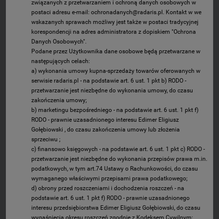
związanych z przetwarzaniem i ochroną danych osobowych w
postaci adresu e-mail: ochronadanych@radaris.pl. Kontakt w we
wskazanych sprawach możliwy jest także w postaci tradycyjnej
korespondencji na adres administratora z dopiskiem "Ochrona
Danych Osobowych".
Podane przez Użytkownika dane osobowe będą przetwarzane w
następujących celach:
a) wykonania umowy kupna-sprzedaży towarów oferowanych w
serwisie radaris.pl - na podstawie art. 6 ust. 1 pkt b) RODO -
przetwarzanie jest niezbędne do wykonania umowy, do czasu
zakończenia umowy;
b) marketingu bezpośredniego - na podstawie art. 6 ust. 1 pkt f)
RODO - prawnie uzasadnionego interesu Edimer Eligiusz
Gołębiowski , do czasu zakończenia umowy lub złożenia
sprzeciwu ;
c) finansowo księgowych - na podstawie art. 6 ust. 1 pkt c) RODO -
przetwarzanie jest niezbędne do wykonania przepisów prawa m.in.
podatkowych, w tym art.74 Ustawy o Rachunkowości, do czasu
wymaganego właściwymi przepisami prawa podatkowego;
d) obrony przed roszczeniami i dochodzenia roszczeń - na
podstawie art. 6 ust. 1 pkt f) RODO - prawnie uzasadnionego
interesu przedsiębiorstwa Edimer Eligiusz Gołębiowski, do czasu
wygaśnięcia okresu roszczeń zgodnie z Kodeksem Cywilnym;