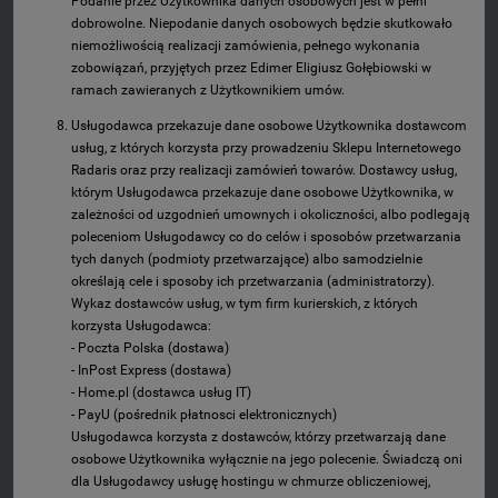
Podanie przez Użytkownika danych osobowych jest w pełni
dobrowolne. Niepodanie danych osobowych będzie skutkowało
niemożliwością realizacji zamówienia, pełnego wykonania
zobowiązań, przyjętych przez Edimer Eligiusz Gołębiowski w
ramach zawieranych z Użytkownikiem umów.
Usługodawca przekazuje dane osobowe Użytkownika dostawcom
usług, z których korzysta przy prowadzeniu Sklepu Internetowego
Radaris oraz przy realizacji zamówień towarów. Dostawcy usług,
którym Usługodawca przekazuje dane osobowe Użytkownika, w
zależności od uzgodnień umownych i okoliczności, albo podlegają
poleceniom Usługodawcy co do celów i sposobów przetwarzania
tych danych (podmioty przetwarzające) albo samodzielnie
określają cele i sposoby ich przetwarzania (administratorzy).
Wykaz dostawców usług, w tym firm kurierskich, z których
korzysta Usługodawca:
- Poczta Polska (dostawa)
- InPost Express (dostawa)
- Home.pl (dostawca usług IT)
- PayU (pośrednik płatnosci elektronicznych)
Usługodawca korzysta z dostawców, którzy przetwarzają dane
osobowe Użytkownika wyłącznie na jego polecenie. Świadczą oni
dla Usługodawcy usługę hostingu w chmurze obliczeniowej,