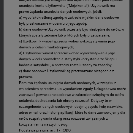
usunięcia konta użytkownika ("Moje konto"). Użytkownik ma
prawo żądania usunięcia danych osobowych, jeżeli:
a) wycofał określoną zgodę, w zakresie w jakim dane osobowe
były przetwarzane w oparciu o jego zgodę;
b) dane osobowe Użytkownik przestały być niezbędne do celów, w
których zostały zebrane lub w których były przetwarzane;
c) Użytkownik wniósł sprzeciw wobec wykorzystywania jego
danych w celach marketingowych;
d) Użytkownik wniósł sprzeciw wobec wykorzystywania jego
danych w celu prowadzenia statystyki korzystania ze Sklepu i
badania satysfakcji, a sprzeciw został uznany za zasadny;
e) dane osobowe Użytkownik są przetwarzane niezgodnie z
prawem.
Pomimo żądania usunięcia danych osobowych, w związku z
wniesieniem sprzeciwu lub wycofaniem zgody, Usługodawca może
zachować pewne dane osobowe w zakresie niezbędnym do celów
ustalenia, dochodzenia lub obrony roszczeń. Dotyczy to w
szczególności danych osobowych obejmujących: imię, nazwisko,
adres e-mail oraz historię aplikacji, które to dane zachowujemy dla
celów rozpatrywania skarg oraz roszczeń związanych z
korzystaniem z naszych usług.
Podstawa prawna: art. 17 RODO