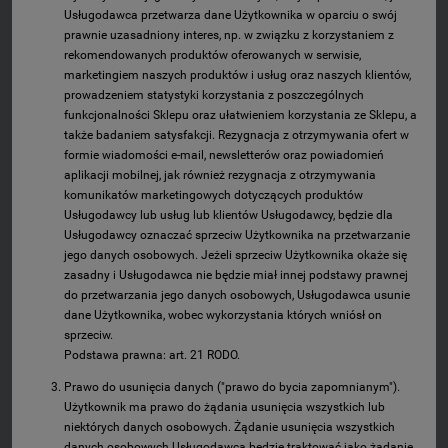
Usługodawca przetwarza dane Użytkownika w oparciu o swój
prawnie uzasadniony interes, np. w związku z korzystaniem z
rekomendowanych produktów oferowanych w serwisie,
marketingiem naszych produktów i usług oraz naszych klientów,
prowadzeniem statystyki korzystania z poszczególnych
funkcjonalności Sklepu oraz ułatwieniem korzystania ze Sklepu, a
także badaniem satysfakcji. Rezygnacja z otrzymywania ofert w
formie wiadomości e-mail, newsletterów oraz powiadomień
aplikacji mobilnej, jak również rezygnacja z otrzymywania
komunikatów marketingowych dotyczących produktów
Usługodawcy lub usług lub klientów Usługodawcy, będzie dla
Usługodawcy oznaczać sprzeciw Użytkownika na przetwarzanie
jego danych osobowych. Jeżeli sprzeciw Użytkownika okaże się
zasadny i Usługodawca nie będzie miał innej podstawy prawnej
do przetwarzania jego danych osobowych, Usługodawca usunie
dane Użytkownika, wobec wykorzystania których wniósł on
sprzeciw.
Podstawa prawna: art. 21 RODO.
Prawo do usunięcia danych ("prawo do bycia zapomnianym").
Użytkownik ma prawo do żądania usunięcia wszystkich lub
niektórych danych osobowych. Żądanie usunięcia wszystkich
danych osobowych Usługodawca będzie traktować jako żądanie