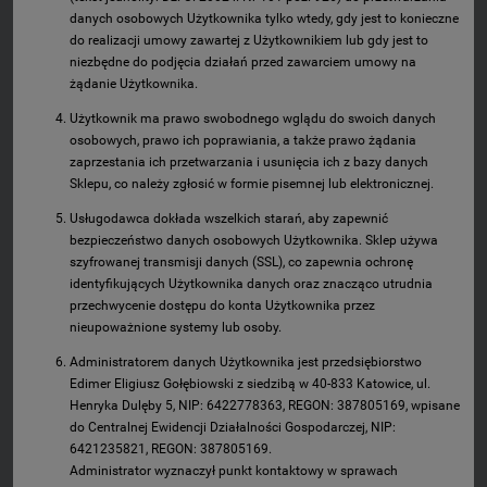
danych osobowych Użytkownika tylko wtedy, gdy jest to konieczne
do realizacji umowy zawartej z Użytkownikiem lub gdy jest to
niezbędne do podjęcia działań przed zawarciem umowy na
żądanie Użytkownika.
Użytkownik ma prawo swobodnego wglądu do swoich danych
osobowych, prawo ich poprawiania, a także prawo żądania
zaprzestania ich przetwarzania i usunięcia ich z bazy danych
Sklepu, co należy zgłosić w formie pisemnej lub elektronicznej.
Usługodawca dokłada wszelkich starań, aby zapewnić
bezpieczeństwo danych osobowych Użytkownika. Sklep używa
szyfrowanej transmisji danych (SSL), co zapewnia ochronę
identyfikujących Użytkownika danych oraz znacząco utrudnia
przechwycenie dostępu do konta Użytkownika przez
nieupoważnione systemy lub osoby.
Administratorem danych Użytkownika jest przedsiębiorstwo
Edimer Eligiusz Gołębiowski z siedzibą w 40-833 Katowice, ul.
Henryka Dulęby 5, NIP: 6422778363, REGON: 387805169, wpisane
do Centralnej Ewidencji Działalności Gospodarczej, NIP:
6421235821, REGON: 387805169.
Administrator wyznaczył punkt kontaktowy w sprawach