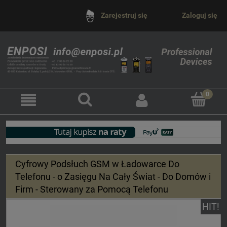
Zaloguj się
Zarejestruj się
Cyfrowy Podsłuch GSM w Ładowarce Do
Telefonu - o Zasięgu Na Cały Świat - Do Domów i
Firm - Sterowany za Pomocą Telefonu
HIT!