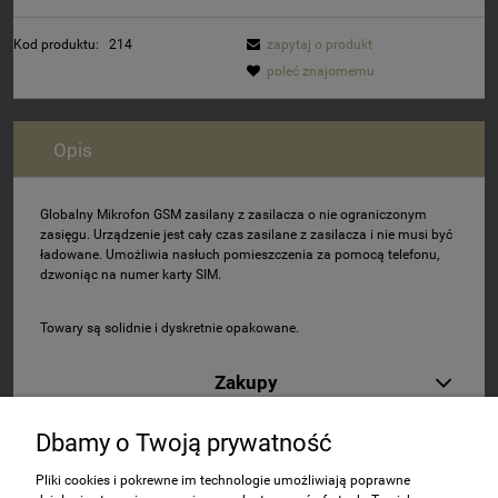
Kod produktu:
214
zapytaj o produkt
poleć znajomemu
Opis
Globalny Mikrofon GSM zasilany z zasilacza o nie ograniczonym
zasięgu. Urządzenie jest cały czas zasilane z zasilacza i nie musi być
ładowane. Umożliwia nasłuch pomieszczenia za pomocą telefonu,
dzwoniąc na numer karty SIM.
Towary są solidnie i dyskretnie opakowane.
Zakupy
Pomoc
Dbamy o Twoją prywatność
Pliki cookies i pokrewne im technologie umożliwiają poprawne
Moje konto